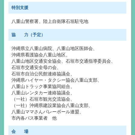
特別支援
八重山警察署、陸上自衛隊石垣駐屯地
協 力
（予定）
沖縄県立八重山病院
、
八重山地区医師会
、
沖縄県看護協会八重山地区
、
八重山地区交通安全協会
、
石垣市交通指導委員会
、
石垣市交通安全母の会
、
石垣市自治公民館連絡協議会
、
沖縄県ハイヤー・タクシー協会八重山支部
、
八重山トラック事業協同組合
、
八重山レンタカー連絡協議会
、
（一社）石垣市観光交流協会
、
（一社）沖縄県建設業協会八重山支部
、
八重山ママさんバレーボール連盟
、
市内各バス事業者
他
会 場