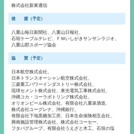
株式会社新東通信
後 援
（予定）
八重山毎日新聞社
、
八重山日報社
、
石垣ケーブルテレビ
、
ＦＭいしがきサンサンラジオ
、
八重山郡スポーツ協会
協 賛
（予定）
日本航空株式会社
、
日本トランスオーシャン航空株式会社
、
三菱重工パワーインダストリー株式会社
、
琉球セメント株式会社
、
東光電気工事株式会社
、
沖縄コカ・コーラボトリング株式会社
、
オリオンビール株式会社
、
有限会社八重泉酒造
、
株式会社ユーグレナ
、
沖縄銀行
、
有限会社下地黒糖加工所
、
日本生命保険相互会社
、
興南施設管理株式会社
、
株式会社コーセー
、
フタバグループ
、
有限会社うえざと木工
、
石垣の塩