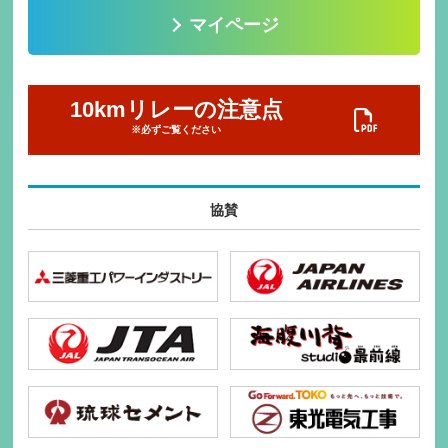
マイページ
10kmリレーの注意点
※必ずご覧ください
協賛