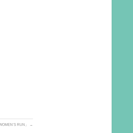
MEN’S RUN」
→