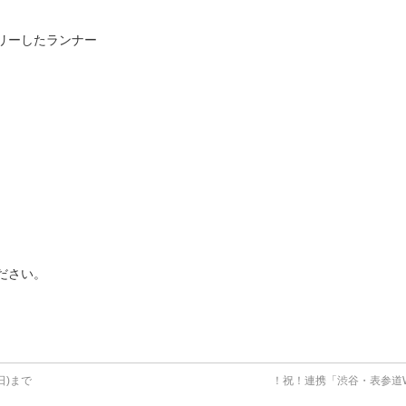
リーしたランナー
ださい。
日)まで
！祝！連携「渋谷・表参道WO