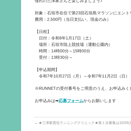
憧れの三津家さんと楽しみましょう♪
対象：石垣市在住で第23回石垣島マラソンにエント
費用：2,500円（当日支払い、現金のみ）
【日程】
日付：令和8年1月17日（土）
場所：石垣市陸上競技場（運動公園内）
時間：14時00分～15時00分
受付：13時30分～
【申込期間】
令和7年10月27日（月）～令和7年11月2日（日）
※RUNNETの受付番号をご用意のうえ、お申込みく
お申込みは➡
応募フォーム
からお願いします
←
★三津家貴也ランニングクリニック★第１次募集は10/26(